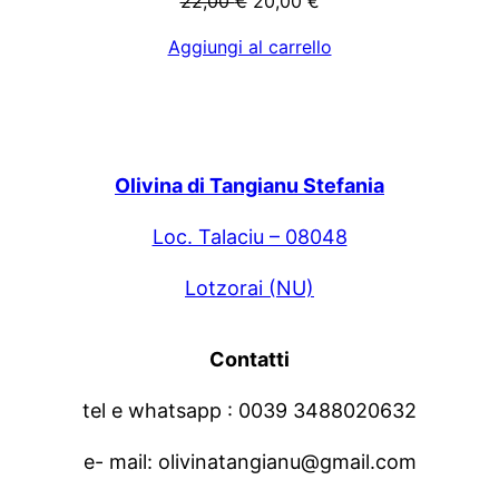
22,00
€
20,00
€
prezzo
prezzo
Aggiungi al carrello
originale
attuale
era:
è:
22,00 €.
20,00 €.
Olivina di Tangianu Stefania
Loc. Talaciu – 08048
Lotzorai (NU)
Contatti
tel e whatsapp : 0039 3488020632
e- mail: olivinatangianu@gmail.com