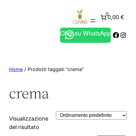
0
0,00 €
Chat su WhatsApp
Faceb
Inst
Home
/ Prodotti taggati “crema”
crema
Visualizzazione
del risultato