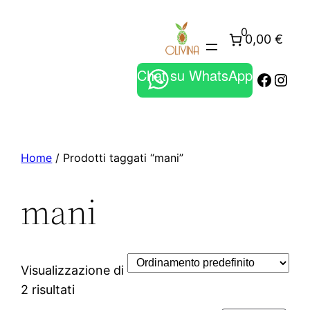
0
0,00 €
Chat su WhatsApp
Faceb
Inst
Home
/ Prodotti taggati “mani”
mani
Visualizzazione di
2 risultati