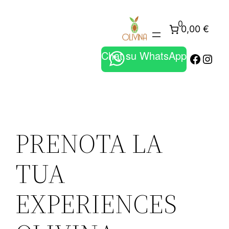
Vai
0
al
0,00 €
contenuto
Chat su WhatsApp
Faceb
Inst
PRENOTA LA
TUA
EXPERIENCES